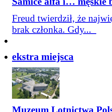
Samice alfa i… męskie 
Freud twierdził, że najwi
brak członka. Gdy...
eks
tra miejsca
Muzeum Lotnictwa Pol