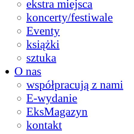
ekstra miejsca
koncerty/festiwale
Eventy
książki
sztuka
O nas
współpracują z nami
E-wydanie
EksMagazyn
kontakt