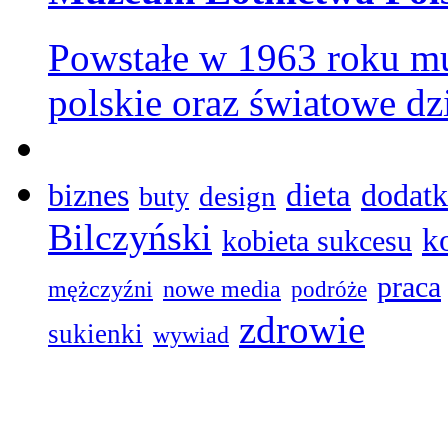
Powstałe w 1963 roku mu
polskie oraz światowe dz
dieta
biznes
dodatk
design
buty
Bilczyński
k
kobieta sukcesu
praca
mężczyźni
nowe media
podróże
zdrowie
sukienki
wywiad