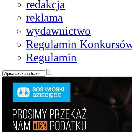
redakcja
reklama
wydawnictwo
Regulamin Konkursów
Regulamin