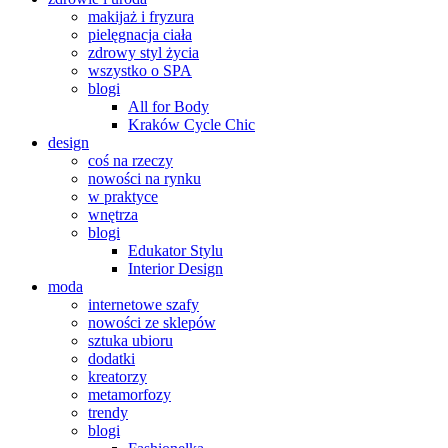
makijaż i fryzura
pielęgnacja ciała
zdrowy styl życia
wszystko o SPA
blogi
All for Body
Kraków Cycle Chic
design
coś na rzeczy
nowości na rynku
w praktyce
wnętrza
blogi
Edukator Stylu
Interior Design
moda
internetowe szafy
nowości ze sklepów
sztuka ubioru
dodatki
kreatorzy
metamorfozy
trendy
blogi