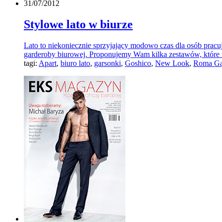
31/07/2012
Stylowe lato w biurze
Lato to niekoniecznie sprzyjający modowo czas dla osób pracu
garderoby biurowej. Proponujemy Wam kilka zestawów, które 
tagi:
Apart
,
biuro lato
,
garsonki
,
Goshico
,
New Look
,
Roma Gą