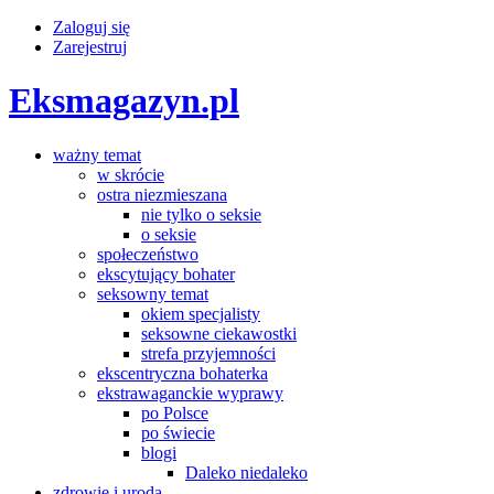
Zaloguj się
Zarejestruj
Eksmagazyn.pl
ważny temat
w skrócie
ostra niezmieszana
nie tylko o seksie
o seksie
społeczeństwo
ekscytujący bohater
seksowny temat
okiem specjalisty
seksowne ciekawostki
strefa przyjemności
ekscentryczna bohaterka
ekstrawaganckie wyprawy
po Polsce
po świecie
blogi
Daleko niedaleko
zdrowie i uroda