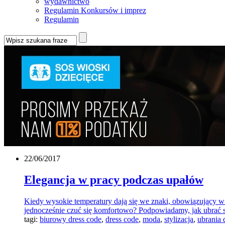
wydawnictwo
Regulamin Konkursów i imprez
Regulamin
22/06/2017
Elegancja w pracy podczas upałów
Kiedy wysokie temperatury dają się we znaki, obowiązujący w 
jednocześnie czuć się komfortowo? Podpowiadamy, jak ubrać 
tagi:
biurowy dress code
,
dress code
,
moda
,
stylizacja
,
ubrania 