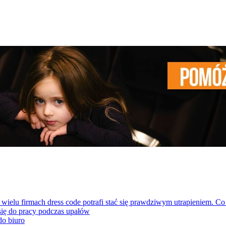
wielu firmach dress code potrafi stać się prawdziwym utrapieniem. Co
się do pracy podczas upałów
do biuro