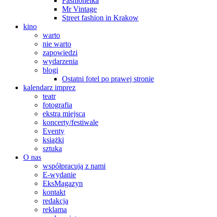
Fashionelka
Mr Vintage
Street fashion in Krakow
kino
warto
nie warto
zapowiedzi
wydarzenia
blogi
Ostatni fotel po prawej stronie
kalendarz imprez
teatr
fotografia
ekstra miejsca
koncerty/festiwale
Eventy
książki
sztuka
O nas
współpracują z nami
E-wydanie
EksMagazyn
kontakt
redakcja
reklama