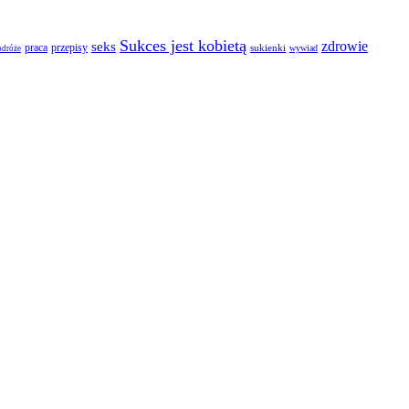
Sukces jest kobietą
zdrowie
seks
praca
przepisy
sukienki
wywiad
odróże