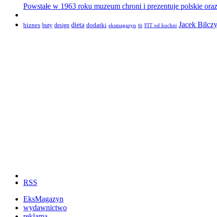
Powstałe w 1963 roku muzeum chroni i prezentuje polskie oraz
Jacek Bilcz
biznes
dieta
dodatki
design
buty
eksmagazyn
FIT od kuchni
fit
RSS
EksMagazyn
wydawnictwo
reklama