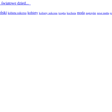
 światowe dzied...
yński
kobiety
moda
kobieta sukcesu
kobiety sukcesu
kuchnia
mężczyźni
nowe media
książka
p