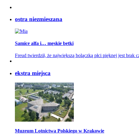
ostra niezmieszana
Samice alfa i… męskie betki
Freud twierdził, że największą bolączką płci pięknej jest brak 
eks
tra miejsca
Muzeum Lotnictwa Polskiego w Krakowie