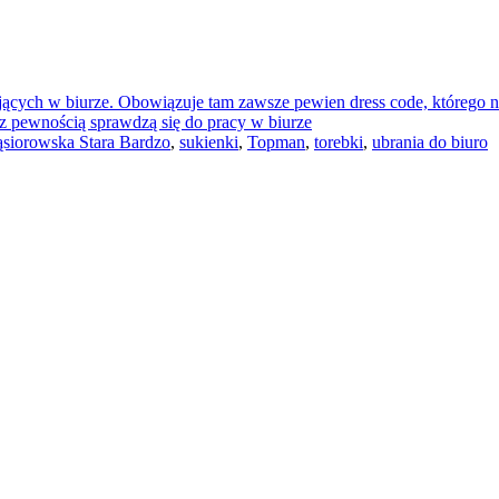
jących w biurze. Obowiązuje tam zawsze pewien dress code, którego nal
z pewnością sprawdzą się do pracy w biurze
siorowska Stara Bardzo
,
sukienki
,
Topman
,
torebki
,
ubrania do biuro