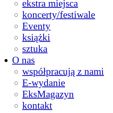
ekstra miejsca
koncerty/festiwale
Eventy
książki
sztuka
O nas
współpracują z nami
E-wydanie
EksMagazyn
kontakt