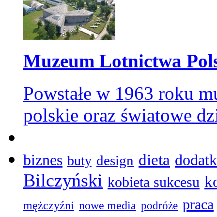
Muzeum Lotnictwa Pol
Powstałe w 1963 roku mu
polskie oraz światowe dz
dieta
biznes
dodatk
design
buty
Bilczyński
k
kobieta sukcesu
praca
mężczyźni
nowe media
podróże