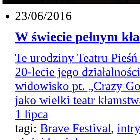
23/06/2016
W świecie pełnym kł
Te urodziny Teatru Pieś
20-lecie jego działalnoś
widowisko pt. „Crazy Go
jako wielki teatr kłamst
1 lipca
tagi:
Brave Festival
,
intr