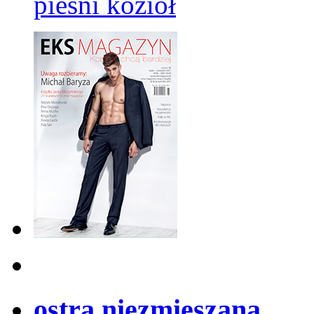
pieśni kozioł
ostra niezmieszana