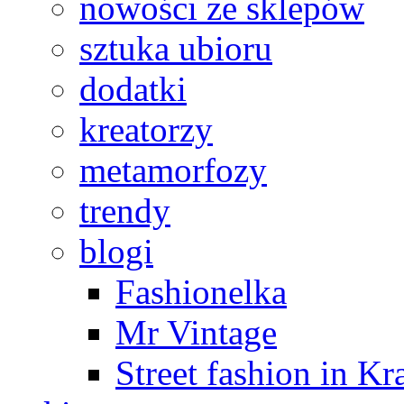
nowości ze sklepów
sztuka ubioru
dodatki
kreatorzy
metamorfozy
trendy
blogi
Fashionelka
Mr Vintage
Street fashion in K