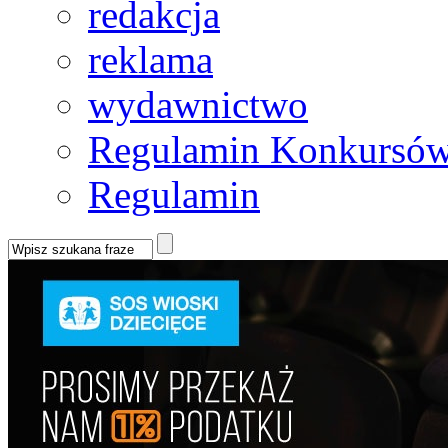
redakcja
reklama
wydawnictwo
Regulamin Konkursów
Regulamin